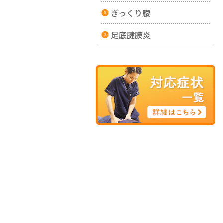
ぎっくり腰
足底腱膜炎