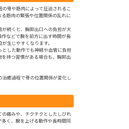
囲の骨や筋肉によって圧迫されるこ
なる筋肉の緊張や位置関係の乱れに
。
態が続くと、胸郭出口への負担が大
操作などで腕を前方に出す時間が長
迫が生じやすくなります。
っとした動作でも神経や血管に負担
物を持つ習慣がある場合も、胸郭出
の治癒過程で骨の位置関係が変化し
ての痛みや、チクチクとしたしびれ
が多く、腕を上げる動作や長時間同