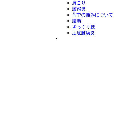
肩こり
腱鞘炎
背中の痛みについて
腰痛
ぎっくり腰
足底腱膜炎