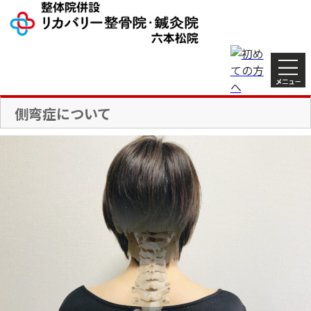
交通事故治療
対応症例
店舗情報
側弯症について
初回専用
再診専用
ダイヤル
ダイヤル
閉じる