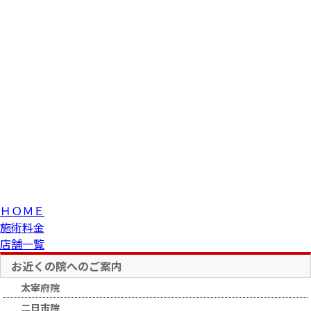
ＨＯＭＥ
施術料金
店舗一覧
お近くの院へのご案内
太宰府院
二日市院